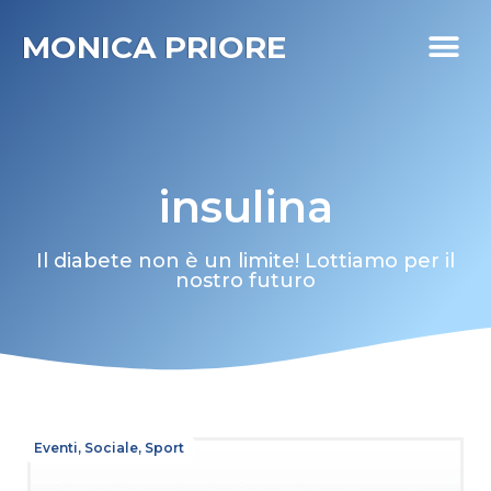
MONICA PRIORE
I MIEI PR
DIABETE LIFE
insulina
Il diabete non è un limite! Lottiamo per il
nostro futuro
Eventi
,
Sociale
,
Sport