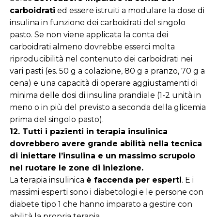
carboidrati
ed essere istruiti a modulare la dose di
insulina in funzione dei carboidrati del singolo
pasto. Se non viene applicata la conta dei
carboidrati almeno dovrebbe esserci molta
riproducibilità nel contenuto dei carboidrati nei
vari pasti (es. 50 g a colazione, 80 g a pranzo, 70 g a
cena) e una capacità di operare aggiustamenti di
minima delle dosi di insulina prandiale (1-2 unità in
meno o in più del previsto a seconda della glicemia
prima del singolo pasto).
12. Tutti i pazienti in terapia insulinica
dovrebbero avere grande abilità nella tecnica
di iniettare l’insulina e un massimo scrupolo
nel ruotare le zone di iniezione.
La terapia insulinica
è faccenda per esperti
. E i
massimi esperti sono i diabetologi e le persone con
diabete tipo 1 che hanno imparato a gestire con
abilità la propria terapia.