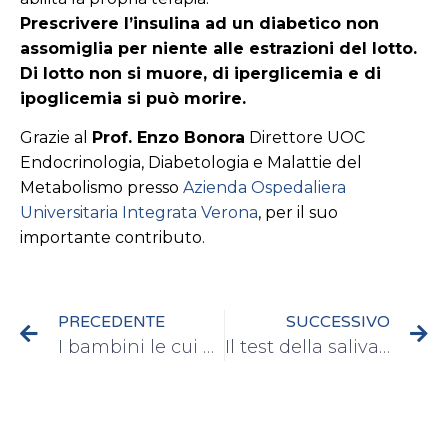
Prescrivere l’insulina ad un diabetico non
assomiglia per niente alle estrazioni del lotto.
Di lotto non si muore, di iperglicemia e di
ipoglicemia si può morire.
Grazie al
Prof. Enzo Bonora
Direttore UOC
Endocrinologia, Diabetologia e Malattie del
Metabolismo presso
Azienda Ospedaliera
Universitaria Integrata Verona
, per il suo
importante contributo.
PRECEDENTE
SUCCESSIVO
I bambini le cui madri hanno il diabete di tipo 1 hanno maggiori probabilità di essere sovrappeso
Il test della saliva potrebbe migliorare il controllo e il trattamento del diabete