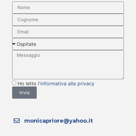
Ho letto
l'informativa alla privacy
Invia
monicapriore@yahoo.it