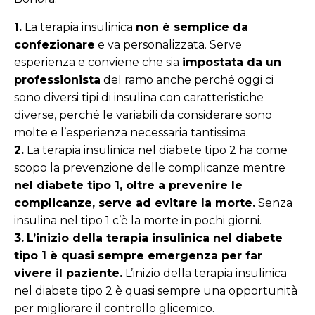
1.
La terapia insulinica
non è semplice da
confezionare
e va personalizzata. Serve
esperienza e conviene che sia
impostata da un
professionista
del ramo anche perché oggi ci
sono diversi tipi di insulina con caratteristiche
diverse, perché le variabili da considerare sono
molte e l’esperienza necessaria tantissima.
2.
La terapia insulinica nel diabete tipo 2 ha come
scopo la prevenzione delle complicanze mentre
nel diabete tipo 1, oltre a prevenire le
complicanze, serve ad evitare la morte.
Senza
insulina nel tipo 1 c’è la morte in pochi giorni.
3.
L’inizio della terapia insulinica nel diabete
tipo 1 è quasi sempre emergenza per far
vivere il paziente.
L’inizio della terapia insulinica
nel diabete tipo 2 è quasi sempre una opportunità
per migliorare il controllo glicemico.