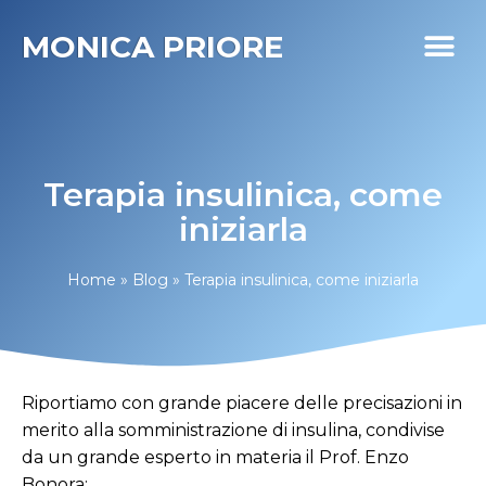
MONICA PRIORE
I MIEI PR
DIABETE LIFE
Terapia insulinica, come
iniziarla
Home
»
Blog
»
Terapia insulinica, come iniziarla
Riportiamo con grande piacere delle precisazioni in
merito alla somministrazione di insulina, condivise
da un grande esperto in materia il Prof. Enzo
Bonora: