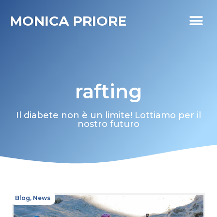
MONICA PRIORE
I MIEI PR
DIABETE LIFE
rafting
Il diabete non è un limite! Lottiamo per il
nostro futuro
Blog
,
News