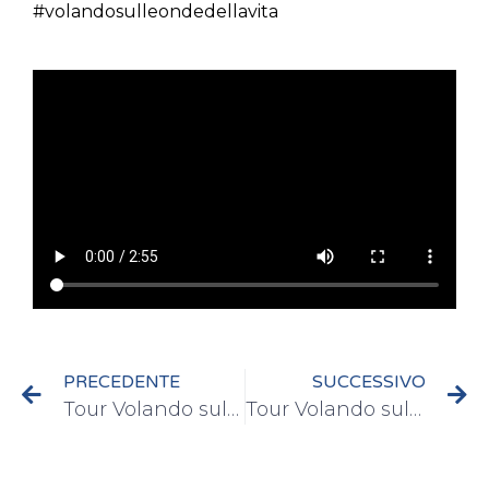
#volandosulleondedellavita
PRECEDENTE
SUCCESSIVO
Tour Volando sulle onde della vita – Valle d’Aosta – Villeneuve 25/07/2015
Tour Volando sulle onde della vita – Mergozzo 29/07/2015