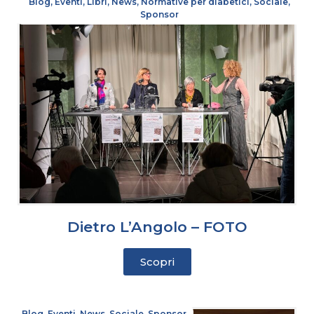
Blog
,
Eventi
,
Libri
,
News
,
Normative per diabetici
,
Sociale
,
Sponsor
Dietro L’Angolo – FOTO
Scopri
Blog
,
Eventi
,
News
,
Sociale
,
Sponsor