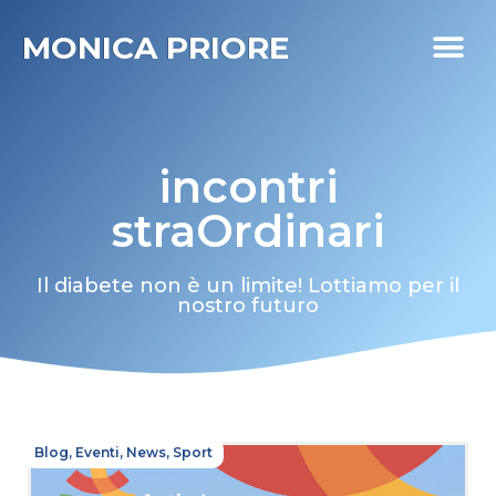
MONICA PRIORE
I MIEI PR
DIABETE LIFE
incontri
straOrdinari
Il diabete non è un limite! Lottiamo per il
nostro futuro
Blog
,
Eventi
,
News
,
Sport