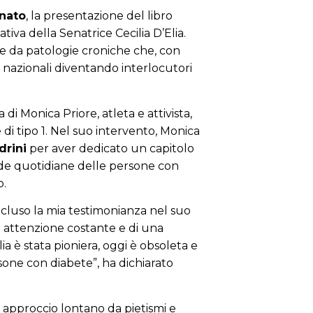
enato
, la presentazione del libro
iativa della Senatrice Cecilia D’Elia.
e da patologie croniche che, con
nazionali diventando interlocutori
a di
Monica Priore
, atleta e attivista,
di tipo 1. Nel suo intervento, Monica
drini
per aver dedicato un capitolo
sfide quotidiane delle persone con
o.
cluso la mia testimonianza nel suo
di attenzione costante e di una
lia è stata pioniera, oggi è obsoleta e
sone con diabete”, ha dichiarato
un approccio lontano da pietismi e