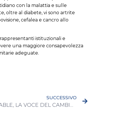
diano con la malattia e sulle
te, oltre al diabete, vi sono artrite
povisione, cefalea e cancro allo
rappresentanti istituzionali e
omuovere una maggiore consapevolezza
anitarie adeguate.
SUCCESSIVO
DIABETABLE, LA VOCE DEL CAMBIAMENTO APPRODA IN SENATO