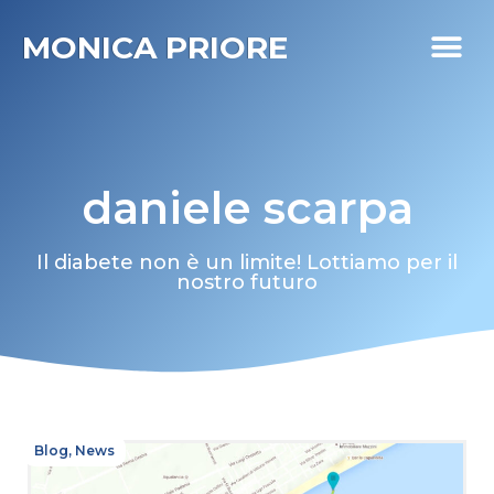
MONICA PRIORE
I MIEI PR
DIABETE LIFE
daniele scarpa
Il diabete non è un limite! Lottiamo per il
nostro futuro
Blog
,
News