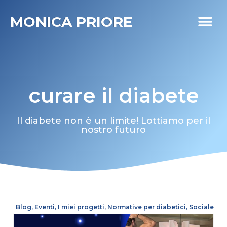
MONICA PRIORE
I MIEI PR
DIABETE LIFE
curare il diabete
Il diabete non è un limite! Lottiamo per il
nostro futuro
Blog
,
Eventi
,
I miei progetti
,
Normative per diabetici
,
Sociale