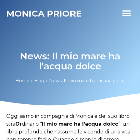
MONICA PRIORE
I MIEI PR
DIABETE LIFE
News: Il mio mare ha
l’acqua dolce
Home
»
Blog
»
News: Il mio mare ha l’acqua dolce
Oggi siamo in compagnia di Monica e del suo libro
stra
O
rdinario “
Il mio mare ha l’acqua dolce
”, un
libro profondo che riassume le vicende di una vita
non sempre facile. Quando si scopre di essere