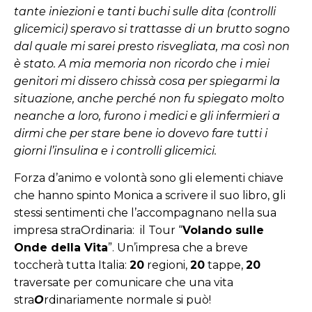
tante iniezioni e tanti buchi sulle dita (controlli
glicemici) speravo si trattasse di un brutto sogno
dal quale mi sarei presto risvegliata, ma così non
è stato. A mia memoria non ricordo che i miei
genitori mi dissero chissà cosa per spiegarmi la
situazione, anche perché non fu spiegato molto
neanche a loro, furono i medici e gli infermieri a
dirmi che per stare bene io dovevo fare tutti i
giorni l’insulina e i controlli glicemici.
Forza d’animo e volontà sono gli elementi chiave
che hanno spinto Monica a scrivere il suo libro, gli
stessi sentimenti che l’accompagnano nella sua
impresa straOrdinaria: il Tour “
Volando sulle
Onde della Vita
”. Un’impresa che a breve
toccherà tutta Italia:
20
regioni,
20
tappe,
20
traversate per comunicare che una vita
stra
O
rdinariamente normale si può!