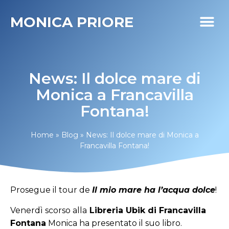
MONICA PRIORE
I MIEI PR
DIABETE LIFE
News: Il dolce mare di
Monica a Francavilla
Fontana!
Home
»
Blog
»
News: Il dolce mare di Monica a
Francavilla Fontana!
Prosegue il tour de
Il mio mare ha l’acqua dolce
!
Venerdì scorso alla
Libreria Ubik di Francavilla
Fontana
Monica ha presentato il suo libro.