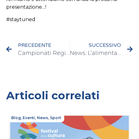
presentazione…!
#staytuned
PRECEDENTE
SUCCESSIVO
Campionati Regionali Master 400 stile libero
News: L’alimentazione nel nuoto
Articoli correlati
Blog
,
Eventi
,
News
,
Sport