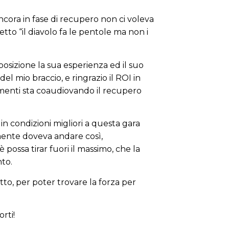
ncora in fase di recupero non ci voleva
o “il diavolo fa le pentole ma non i
posizione la sua esperienza ed il suo
 mio braccio, e ringrazio il ROI in
tamenti sta coaudiovando il recupero
 in condizioni migliori a questa gara
emente doveva andare così,
è possa tirar fuori il massimo, che la
nto.
etto, per poter trovare la forza per
rti!