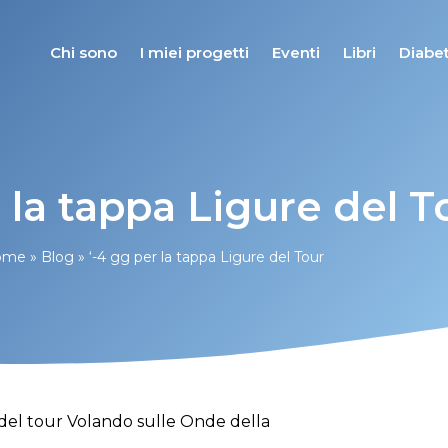
Chi sono
I miei progetti
Eventi
Libri
Diabet
r la tappa Ligure del T
ome
»
Blog
»
‘-4 gg per la tappa Ligure del Tour
 del tour Volando sulle Onde della