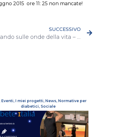
uggno 2015 ore 11: 25 non mancate!
SUCCESSIVO
Tour Volando sulle onde della vita – Sestri Levante 6/06/2015
,
Eventi
,
I miei progetti
,
News
,
Normative per
diabetici
,
Sociale