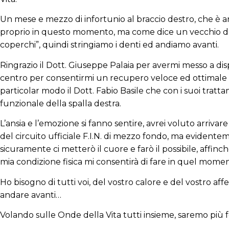
Un mese e mezzo di infortunio al braccio destro, che è a
proprio in questo momento, ma come dice un vecchio dett
coperchi”, quindi stringiamo i denti ed andiamo avanti.
Ringrazio il Dott. Giuseppe Palaia per avermi messo a dis
centro per consentirmi un recupero veloce ed ottimale del
particolar modo il Dott. Fabio Basile che con i suoi trat
funzionale della spalla destra.
L’ansia e l’emozione si fanno sentire, avrei voluto arrivare
del circuito ufficiale F.I.N. di mezzo fondo, ma evident
sicuramente ci metterò il cuore e farò il possibile, affinch
mia condizione fisica mi consentirà di fare in quel mome
Ho bisogno di tutti voi, del vostro calore e del vostro aff
andare avanti…
Volando sulle Onde della Vita tutti insieme, saremo più fo