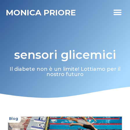
MONICA PRIORE
I MIEI PR
DIABETE LIFE
sensori glicemici
Il diabete non è un limite! Lottiamo per il
nostro futuro
Blog