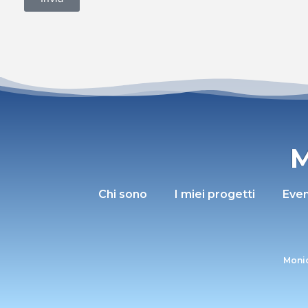
M
Chi sono
I miei progetti
Even
Monic