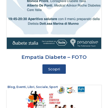
Empatia Diabete – FOTO
Scopri
Blog
,
Eventi
,
Libri
,
Sociale
,
Sport