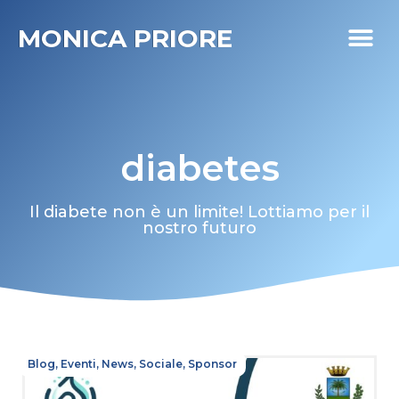
MONICA PRIORE
I MIEI PR
DIABETE LIFE
diabetes
Il diabete non è un limite! Lottiamo per il
nostro futuro
Blog
,
Eventi
,
News
,
Sociale
,
Sponsor