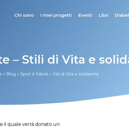
Chi sono
I miei progetti
Eventi
Libri
Diabet
e – Stili di Vita e soli
e
»
Blog
»
Sport è Salute – Stili di Vita e solidarietà
te il quale verrà donato un