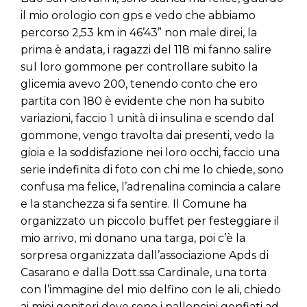
il mio orologio con gps e vedo che abbiamo
percorso 2,53 km in 46’43” non male direi, la
prima è andata, i ragazzi del 118 mi fanno salire
sul loro gommone per controllare subito la
glicemia avevo 200, tenendo conto che ero
partita con 180 è evidente che non ha subito
variazioni, faccio 1 unità di insulina e scendo dal
gommone, vengo travolta dai presenti, vedo la
gioia e la soddisfazione nei loro occhi, faccio una
serie indefinita di foto con chi me lo chiede, sono
confusa ma felice, l’adrenalina comincia a calare
e la stanchezza si fa sentire. Il Comune ha
organizzato un piccolo buffet per festeggiare il
mio arrivo, mi donano una targa, poi c’è la
sorpresa organizzata dall’associazione Apds di
Casarano e dalla Dott.ssa Cardinale, una torta
con l’immagine del mio delfino con le ali, chiedo
ai miei genitori dove sono i palloncini gonfiati ad