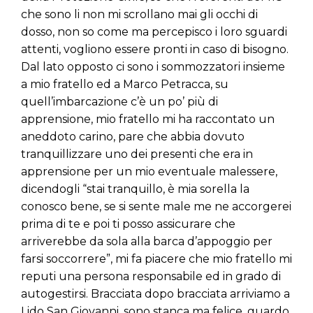
che sono li non mi scrollano mai gli occhi di
dosso, non so come ma percepisco i loro sguardi
attenti, vogliono essere pronti in caso di bisogno.
Dal lato opposto ci sono i sommozzatori insieme
a mio fratello ed a Marco Petracca, su
quell’imbarcazione c’è un po’ più di
apprensione, mio fratello mi ha raccontato un
aneddoto carino, pare che abbia dovuto
tranquillizzare uno dei presenti che era in
apprensione per un mio eventuale malessere,
dicendogli “stai tranquillo, è mia sorella la
conosco bene, se si sente male me ne accorgerei
prima di te e poi ti posso assicurare che
arriverebbe da sola alla barca d’appoggio per
farsi soccorrere”, mi fa piacere che mio fratello mi
reputi una persona responsabile ed in grado di
autogestirsi. Bracciata dopo bracciata arriviamo a
Lido San Giovanni, sono stanca ma felice, guardo