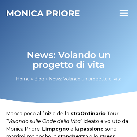
MONICA PRIORE
I MIEI PR
DIABETE LIFE
News: Volando un
progetto di vita
Home
»
Blog
»
News: Volando un progetto di vita
Manca poco all’inizio dello
stra
O
rdinario
Tour
“
Volando sulle Onde della Vita
” ideato e voluto da
Monica Priore. L’
impegno
e la
passione
sono
massimi, ma anche la
stanchezza
e lo
stress