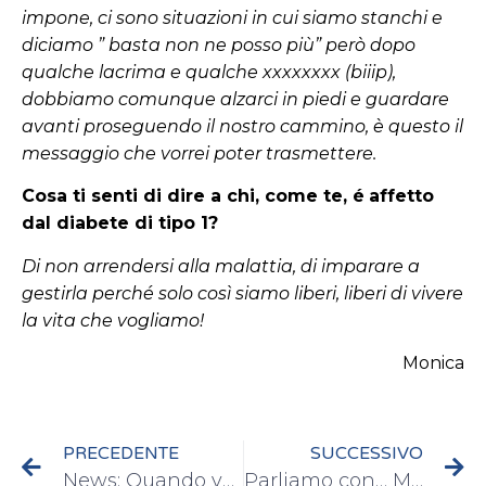
impone, ci sono situazioni in cui siamo stanchi e
diciamo ” basta non ne posso più” però dopo
qualche lacrima e qualche xxxxxxxx (biiip),
dobbiamo comunque alzarci in piedi e guardare
avanti proseguendo il nostro cammino, è questo il
messaggio che vorrei poter trasmettere.
Cosa ti senti di dire a chi, come te, é
affetto
dal diabete di tipo 1?
Di non arrendersi alla malattia, di imparare a
gestirla perché solo così siamo liberi, liberi di vivere
la vita che vogliamo!
Monica
PRECEDENTE
SUCCESSIVO
News: Quando volere è potere
Parliamo con… Monica ed Enzo Priore – Capitolo 2