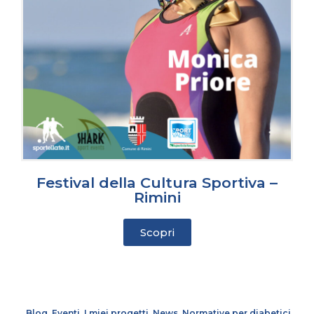
Festival della Cultura Sportiva –
Rimini
Scopri
Blog
,
Eventi
,
I miei progetti
,
News
,
Normative per diabetici
,