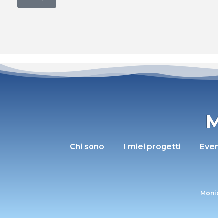
M
Chi sono
I miei progetti
Even
Monic