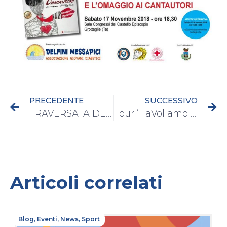
PRECEDENTE
SUCCESSIVO
TRAVERSATA DEL LAGO 4 ZAMPE PER LA VITA
Tour “FaVoliamo con Denny” presso Ospedale di Francavilla Fontana (BR)
Articoli correlati
Blog
,
Eventi
,
News
,
Sport