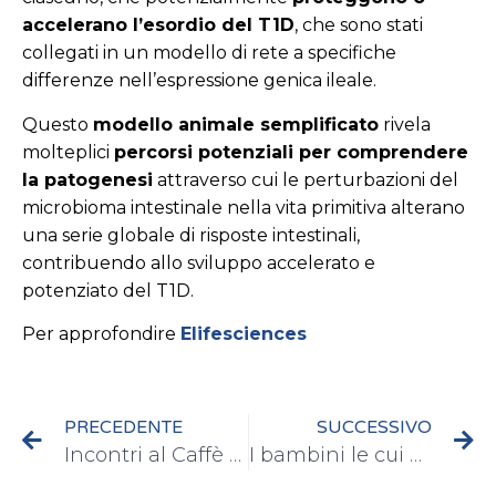
accelerano l’esordio del T1D
, che sono stati
collegati in un modello di rete a specifiche
differenze nell’espressione genica ileale.
Questo
modello animale semplificato
rivela
molteplici
percorsi potenziali per comprendere
la patogenesi
attraverso cui le perturbazioni del
microbioma intestinale nella vita primitiva alterano
una serie globale di risposte intestinali,
contribuendo allo sviluppo accelerato e
potenziato del T1D.
Per approfondire
Elifesciences
PRECEDENTE
SUCCESSIVO
Incontri al Caffè de la Versiliana
I bambini le cui madri hanno il diabete di tipo 1 hanno maggiori probabilità di essere sovrappeso