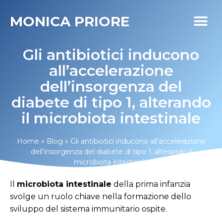
MONICA PRIORE
I MIEI PR
DIABETE LIFE
Gli antibiotici inducono
all’accelerazione
dell’insorgenza del
diabete di tipo 1, alterando
il microbiota intestinale
Home
»
Blog
»
Gli antibiotici inducono all’accelerazione
dell’insorgenza del diabete di tipo 1, alterando il
microbiota intestinale
Il
microbiota intestinale
della prima infanzia
svolge un ruolo chiave nella formazione dello
sviluppo del sistema immunitario ospite.