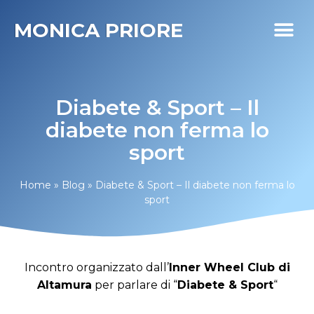
MONICA PRIORE
I MIEI PR
DIABETE LIFE
Diabete & Sport – Il
diabete non ferma lo
sport
Home
»
Blog
»
Diabete & Sport – Il diabete non ferma lo
sport
Incontro organizzato dall’
Inner Wheel Club di
Altamura
per parlare di “
Diabete & Sport
“