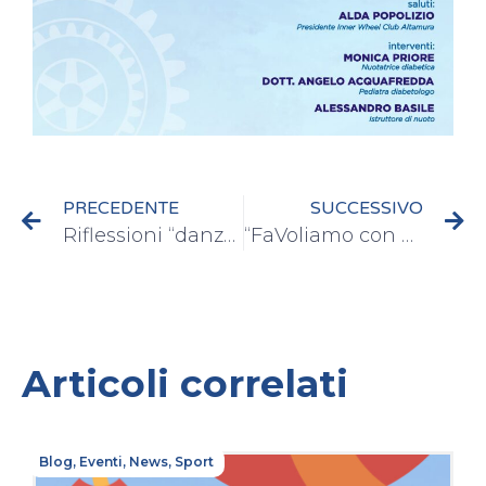
PRECEDENTE
SUCCESSIVO
Riflessioni “danzanti”
“FaVoliamo con Denny” – Policlinico Universitario Messina
Articoli correlati
Blog
,
Eventi
,
News
,
Sport