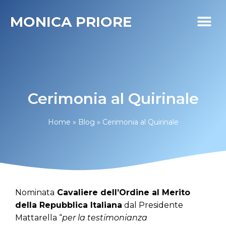
MONICA PRIORE
I MIEI PR
DIABETE LIFE
Cerimonia al Quirinale
Home
»
Blog
»
Cerimonia al Quirinale
Nominata
Cavaliere dell’Ordine al Merito
della Repubblica Italiana
dal Presidente
Mattarella “
per la testimonianza